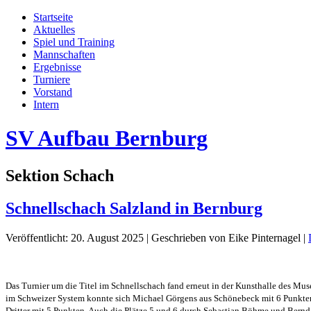
Startseite
Aktuelles
Spiel und Training
Mannschaften
Ergebnisse
Turniere
Vorstand
Intern
SV Aufbau Bernburg
Sektion Schach
Schnellschach Salzland in Bernburg
Veröffentlicht: 20. August 2025
|
Geschrieben von Eike Pinternagel
|
Das Turnier um die Titel im Schnellschach fand erneut in der Kunsthalle des 
im Schweizer System konnte sich Michael Görgens aus Schönebeck mit 6 Punkten 
Dritter mit 5 Punkten. Auch die Plätze 5 und 6 durch Sebastian Böhme und Bernd