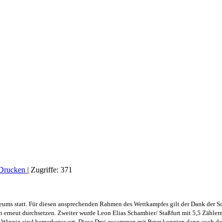
Drucken
|
Zugriffe: 371
Museums statt. Für diesen ansprechenden Rahmen des Wettkampfes gilt der Dank de
erneut durchsetzen. Zweiter wurde Leon Elias Schambier/ Staßfurt mit 5,5 Zählern
 Winnig sind bemerkenswert. Diese Drei zusammen mit Peter konnten dann auch den