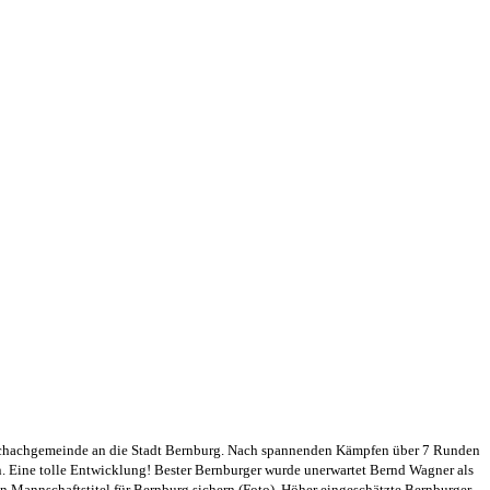
r Schachgemeinde an die Stadt Bernburg. Nach spannenden Kämpfen über 7 Runden
. Eine tolle Entwicklung! Bester Bernburger wurde unerwartet Bernd Wagner als
 Mannschaftstitel für Bernburg sichern (Foto). Höher eingeschätzte Bernburger