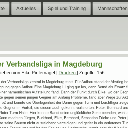
ite
Aktuelles
Spiel und Training
Mannschaften
er Verbandsliga in Magdeburg
ieben von Eike Pinternagel
|
Drucken
|
Zugriffe: 156
 der Verbandsliga zentral in Magdeburg statt. Für Aufbau stand der Abstieg ber
gnung gegen Aufbau Elbe Magdeburg III ging gut los, denn Bernd als Ersatz f
 einer harmonischen Aufstellung fand. Dann der Punkt durch Eike, wo der Gegn
tte gegen seinen jungen Gegner am Anfang Probleme, fand aber Wege zur Aktiv
 b2 und konnte die Überlegenheit der Dame gegen Turm und Leichtfigur zeige
die Gegner im Vorteil, die diesen auch gekonnt realisierten. Peter, Bernhard
ter Turm Halle. Hier konnte Bandi seine unglückliche Serie beenden, wohl a
Dann machten Jürgen, Burkhard, Eike, Bernhard, Sebastian Fricke und Peter j
e seine Bauern nicht ausreichend verteidigen und geriet in ein verlorenes T