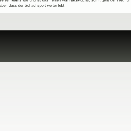
eres Teams war und ist das Fehlen von Nachwuchs, somit geht der Weg für u
en aber, dass der Schachsport weiter lebt.