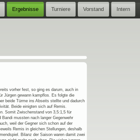
Ergebnisse
Turniere
Vorstand
Intern
eits vorher fest, so ging es darum, auch in
ür Jürgen gewann kampflos. Es folgte die
er beide Türme ins Abseits stellte und dadurch
ität. Beide einigten sich auf Remis.
n. Somit Zwischenstand von 3,5:1,5 für
 und Bandi mussten nach langer Gegenwehr
uch, weil der Gegner sich schon auf der
eweils Remis in gleichen Stellungen, deshalb
urmendspiel. Bilanz der Saison waren damit zwei